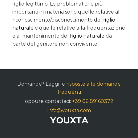
figlio legittimo. Le problematiche più
importanti in materia sono quelle relative al
riconoscimento/disconoscimento del
figlio
naturale
e quelle relative alla frequentazione
e al mantenimento del
figlio naturale
da
parte del genitore non convivente.
Domande? Leggi le
risposte alle domande
frequenti
oppure contattaci:
+39 06 89160372
info@youxta.com