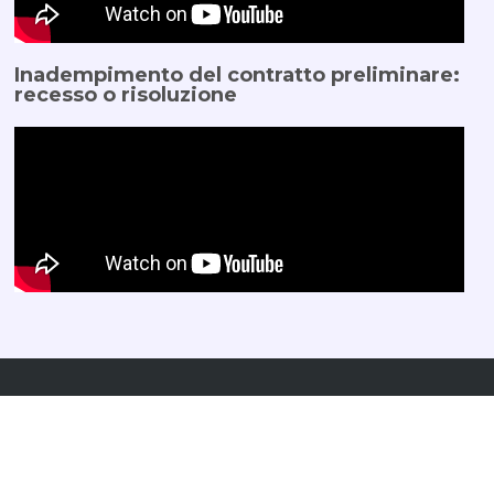
Inadempimento del contratto preliminare:
recesso o risoluzione
Domande? Leggi le
risposte alle domande
frequenti
oppure contattaci:
+39 06 89160372