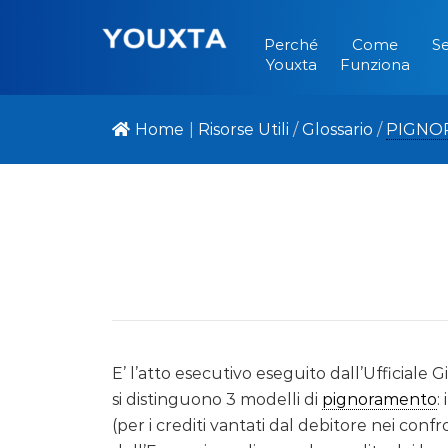
Perché
Come
Se
Youxta
Funziona
Home
|
Risorse Utili
/
Glossario
/
PIGNO
E’ l’atto esecutivo eseguito dall’Ufficiale G
si distinguono 3 modelli di
pignoramento
:
(per i crediti vantati dal debitore nei confr