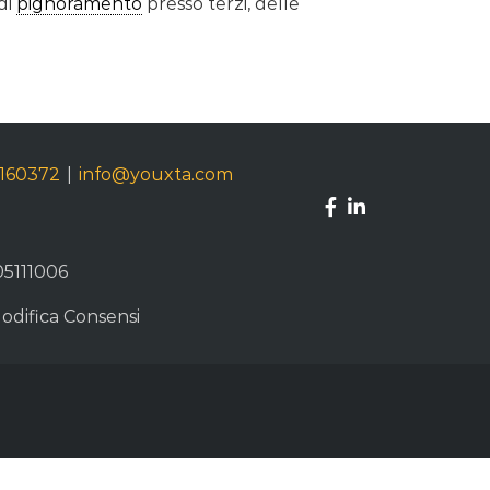
di
pignoramento
presso terzi, delle
9160372
|
info@youxta.com
05111006
odifica Consensi