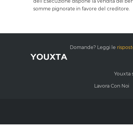
dell’Esecuzione dispone la vendita dei beni
somme pignorate in favore del creditore.
Domande? Leggi le
rispos
Youxta s.
Lavora Con Noi