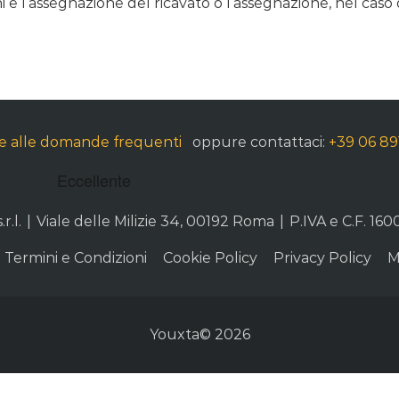
 e l’assegnazione del ricavato o l’assegnazione, nel caso 
te alle domande frequenti
oppure contattaci:
+39 06 8
r.l.
|
Viale delle Milizie 34, 00192 Roma
|
P.IVA e C.F. 160
Termini e Condizioni
Cookie Policy
Privacy Policy
M
Youxta© 2026