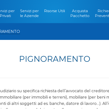
rvizi per
Servizi per
Risorse Utili
Acquista
Richie
Privati
le Aziende
Pacchetto
Prevent
RAMENTO
PIGNORAMENTO
iudiziario su specifica richiesta dell’avvocato del creditor
 immobiliare (per immobili e terreni), mobiliare (per beni m
onti di altri soggetti: ad es. banche, datore di lavoro…). Al