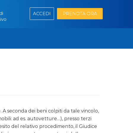
di
ACCEDI
PRENOTA ORA
ivo
e. A seconda dei beni colpiti da tale vincolo,
obili: ad es. autovetture…), presso terzi
l’esito del relativo procedimento, il Giudice