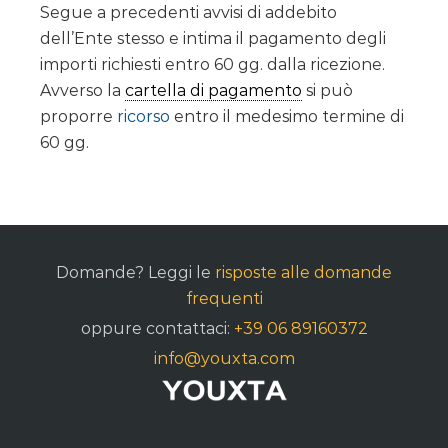
Segue a precedenti avvisi di addebito
dell’Ente stesso e intima il pagamento degli
importi richiesti entro 60 gg. dalla ricezione.
Avverso la
cartella di pagamento
si può
proporre
ricorso
entro il medesimo termine di
60 gg.
Domande? Leggi le
risposte alle domande
frequenti
oppure contattaci:
+39 06 89160372
info@youxta.com