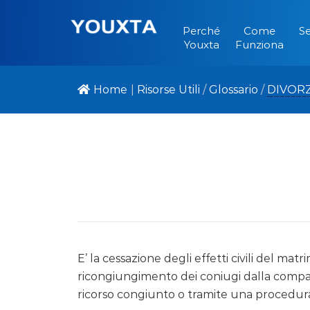
Perché
Come
Se
Youxta
Funziona
Home
|
Risorse Utili
/
Glossario
/
DIVOR
E’ la cessazione degli effetti civili del ma
ricongiungimento dei coniugi dalla compar
ricorso congiunto o tramite una procedur