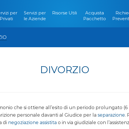
rvizi per
Servizi per
Risorse Utili
Acquista
Richie
Privati
le Aziende
Pacchetto
Prevent
ZIO
DIVORZIO
trimonio che si ottiene all’esito di un periodo prolungato (
izione personale davanti al Giudice per la
separazione
.
a di
negoziazione assistita
o in via giudiziale con l’assiste