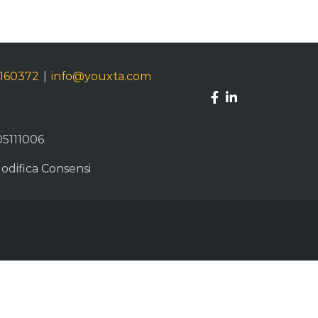
9160372
|
info@youxta.com
05111006
odifica Consensi