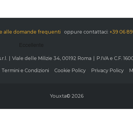
te alle domande frequenti
oppure contattaci:
+39 06 8
r.l.
|
Viale delle Milizie 34, 00192 Roma
|
P.IVA e C.F. 160
Termini e Condizioni
Cookie Policy
Privacy Policy
M
Youxta© 2026