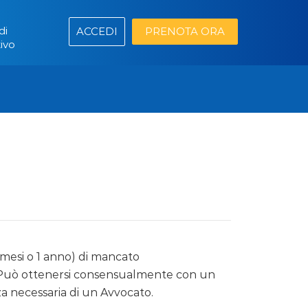
di
ACCEDI
PRENOTA ORA
ivo
6 mesi o 1 anno) di mancato
 Può ottenersi consensualmente con un
nza necessaria di un Avvocato.