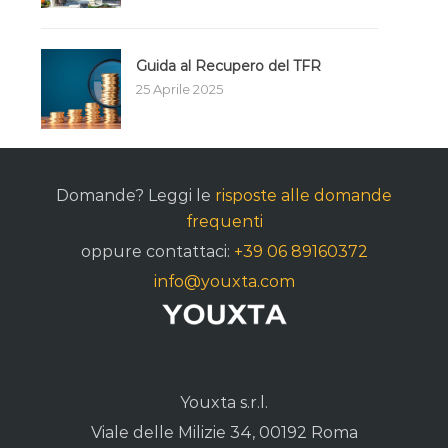
Guida al Recupero del TFR
25 Aprile 2025
Domande? Leggi le
risposte alle domande
frequenti
oppure contattaci:
+39 06 89160372
info@youxta.com
Youxta s.r.l.
Viale delle Milizie 34, 00192 Roma