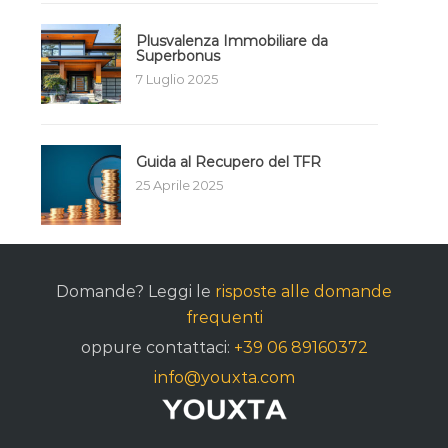
Plusvalenza Immobiliare da
Superbonus
7 Luglio 2025
Guida al Recupero del TFR
25 Aprile 2025
Domande? Leggi le
risposte alle domande
frequenti
oppure contattaci:
+39 06 89160372
info@youxta.com