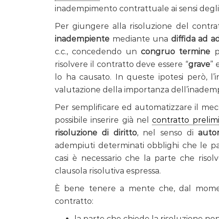
inadempimento contrattuale ai sensi degli ar
Per giungere alla risoluzione del contr
inadempiente
mediante una
diffida ad 
c.c., concedendo un
congruo termine
p
risolvere il contratto deve essere “
grave
” 
lo ha causato. In queste ipotesi però, l
valutazione della importanza dell’inadem
Per semplificare ed automatizzare il mec
possibile inserire già nel
contratto prelim
risoluzione di diritto
, nel senso di
auto
adempiuti determinati obblighi che le pa
casi è necessario che la parte che risolv
clausola risolutiva espressa.
È bene tenere a mente che, dal momento
contratto:
la parte che chiede la risoluzione n