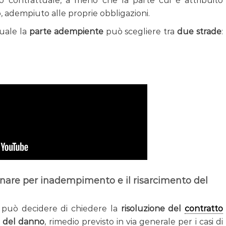
olo contrattuale, a meno che la parte cui è attribuito
 adempiuto alle proprie obbligazioni.
tuale la
parte adempiente
può scegliere tra
due strade
:
minare per inadempimento e il risarcimento del
si può decidere di chiedere la
risoluzione del
contratto
o del danno
, rimedio previsto in via generale per i casi di