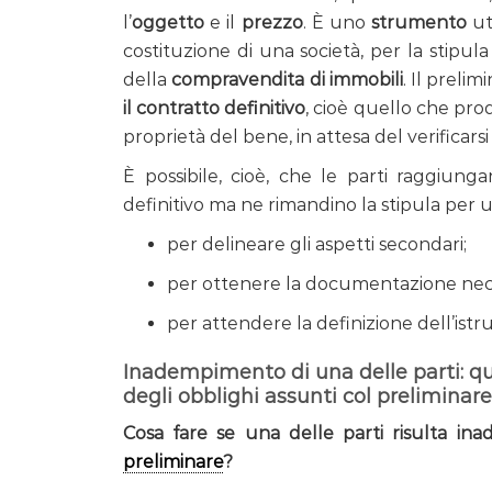
l’
oggetto
e il
prezzo
. È uno
strumento
ut
costituzione di una società, per la stipul
della
compravendita di immobili
. Il prelim
il contratto definitivo
, cioè quello che pro
proprietà del bene, in attesa del verificars
È possibile, cioè, che le parti raggiungan
definitivo ma ne rimandino la stipula per un
per delineare gli aspetti secondari;
per ottenere la documentazione necess
per attendere la definizione dell’istru
Inadempimento di una delle parti: qua
degli obblighi assunti col preliminare
Cosa fare se una delle parti risulta ina
preliminare
?