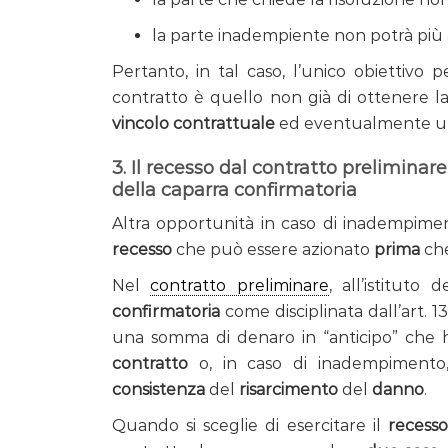
la parte inadempiente non potrà più
Pertanto, in tal caso, l’unico obiettivo p
contratto è quello non già di ottenere la
vincolo contrattuale
ed eventualmente 
3. Il recesso dal contratto prelimina
della caparra confirmatoria
Altra opportunità in caso di inadempim
recesso
che può essere azionato
prima
che
Nel
contratto preliminare
, all’istitut
confirmatoria
come disciplinata dall’art. 1
una somma di denaro in “anticipo” che ha
contratto
o, in caso di inadempimento
consistenza
del
risarcimento
del
danno
.
Quando si sceglie di esercitare il
recesso