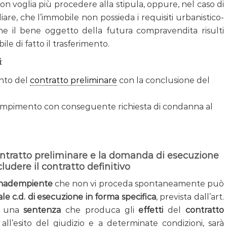
on voglia più procedere alla stipula, oppure, nel caso di
re, che l’immobile non possieda i requisiti urbanistico-
 che il bene oggetto della futura compravendita risulti
le di fatto il trasferimento.
i
:
nto del
contratto preliminare
con la conclusione del
adempimento con conseguente richiesta di condanna al
ontratto preliminare e la domanda di esecuzione
ludere il contratto definitivo
 inadempiente
che non vi proceda spontaneamente può
e c.d. di esecuzione in forma specifica
, prevista dall’art.
di una
sentenza
che produca gli
effetti
del
contratto
, all’esito del giudizio e a determinate condizioni, sarà