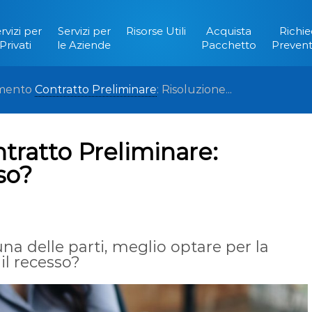
rvizi per
Servizi per
Risorse Utili
Acquista
Richie
Privati
le Aziende
Pacchetto
Prevent
mento
Contratto Preliminare
: Risoluzione...
ratto Preliminare:
so?
a delle parti, meglio optare per la
il recesso?