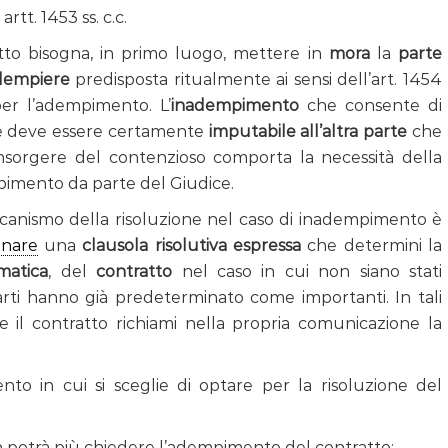
tt. 1453 ss. c.c.
atto bisogna, in primo luogo, mettere in
mora
la
parte
adempiere
predisposta ritualmente ai sensi dell’art. 1454
er l’adempimento. L’
inadempimento
che consente di
e deve essere certamente
imputabile all’altra parte
che
’insorgere del contenzioso comporta la necessità della
pimento da parte del Giudice.
canismo della risoluzione nel caso di inadempimento è
inare
una
clausola risolutiva espressa
che determini la
matica
, del
contratto
nel caso in cui non siano stati
rti hanno già predeterminato come importanti. In tali
e il contratto richiami nella propria comunicazione la
 in cui si sceglie di optare per la risoluzione del
on potrà più chiedere l’adempimento del contratto;