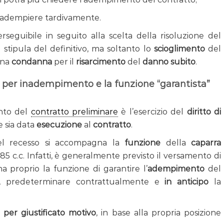
 adempiere tardivamente.
erseguibile in seguito alla scelta della risoluzione del
 stipula del definitivo, ma soltanto lo
scioglimento
del
una
condanna
per il
risarcimento
del
danno subito
.
re per inadempimento e la funzione “garantista”
ento del
contratto preliminare
è l’esercizio del
diritto di
 sia data
esecuzione
al
contratto
.
o del recesso si accompagna la
funzione
della
caparra
385 c.c. Infatti, è generalmente previsto il versamento di
 proprio la funzione di garantire l’
adempimento
del
, predeterminare contrattualmente e
in anticipo
la
 per giustificato motivo
, in base alla propria posizione