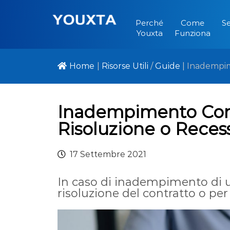
Perché
Come
Se
Youxta
Funziona
Home
|
Risorse Utili
/
Guide
|
Inadempi
Inadempimento Cont
Risoluzione o Reces
17 Settembre 2021
In caso di inadempimento di un
risoluzione del contratto o per 