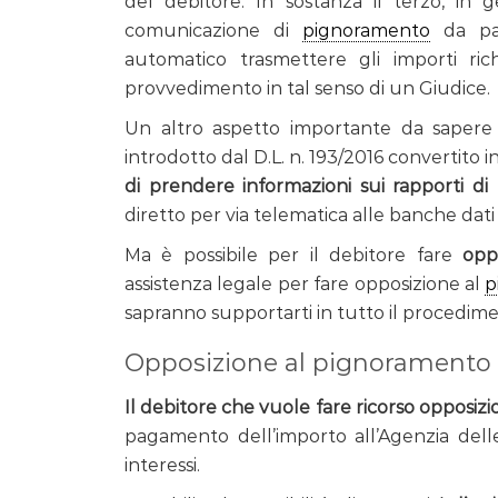
del debitore. In sostanza il terzo, in 
comunicazione di
pignoramento
da par
automatico trasmettere gli importi ric
provvedimento in tal senso di un Giudice.
Un altro aspetto importante da sapere r
introdotto dal D.L. n. 193/2016 convertito i
di prendere informazioni sui rapporti d
diretto per via telematica alle banche dati
Ma è possibile per il debitore fare
opp
assistenza legale per fare opposizione al
p
sapranno supportarti in tutto il procedime
Opposizione al pignoramento d
Il debitore che vuole fare ricorso opposizi
pagamento dell’importo all’Agenzia delle
interessi.