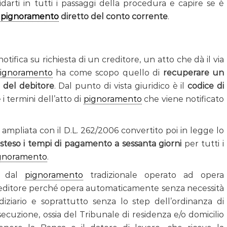
darti in tutti i passaggi della procedura e capire se è
l
pignoramento
diretto del conto corrente
.
 notifica su richiesta di un creditore, un atto che dà il via
ignoramento
ha come scopo quello di
recuperare un
i del debitore
. Dal punto di vista giuridico è il
codice di
i termini dell’atto di
pignoramento
che viene notificato
 ampliata con il D.L. 262/2006 convertito poi in legge lo
steso i tempi di pagamento a sessanta giorni
per tutti i
gnoramento
.
ia dal
pignoramento
tradizionale operato ad opera
l creditore perché opera automaticamente senza necessità
udiziario e soprattutto senza lo step dell’ordinanza di
ecuzione, ossia del Tribunale di residenza e/o domicilio