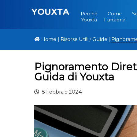
Perché
Come
Se
Youxta
Funziona
Home
|
Risorse Utili
/
Guide
|
Pignoram
Pignoramento Dirett
Guida di Youxta
8 Febbraio 2024