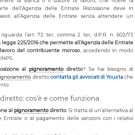
genere la Banca o il datore di lavoro, che riceve la
te dell’Agenzia delle Entrate Riscossione deve in
hiesti all’Agenzia delle Entrate senza attendere un
iguarda l’art. 72 ter, comma 2 ter, d.P.R. n. 602/73
n
legge 225/2016 che permette all’Agenzia delle Entrate
i lavoro del contribuente moroso
, accedendo in modo
 INPS.
osizione al
pignoramento
diretto
? Se hai bisogno di
ignoramento
diretto
contatta gli avvocati di Youxta
che
nto.
iretto: cos’è e come funziona
one al
pignoramento
diretto
. Si tratta di un’alternativa al
 Entrate o al pagamento delle sanzioni con i relativi