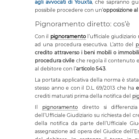
agli avvocati di Youxta
, che sapranno gui
possibile procedere con un’
opposizione a
Pignoramento diretto: cos’è
Con il
pignoramento
l’ufficiale giudiziario
ad una procedura esecutiva. L’atto del
p
credito attraverso i beni mobili o immobil
procedura civile
che regola il contenuto e 
al debitore con l’
articolo 543
.
La portata applicativa della norma è stata
stesso anno e con il D.L. 69/2013 che ha
e
crediti maturati prima della notifica del
pi
Il
pignoramento
diretto si differenz
dell’Ufficiale Giudiziario su richiesta de
della notifica da parte dell’Ufficiale Gi
assegnazione ad opera del Giudice dell’Es