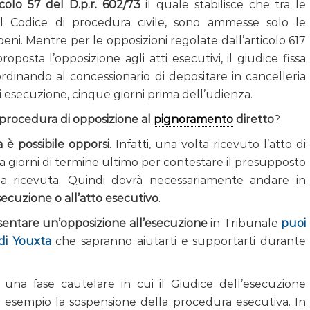
ticolo 57 del D.p.r. 602/73
il quale stabilisce che tra le
del Codice di procedura civile, sono ammesse solo le
beni. Mentre per le opposizioni regolate dall’articolo 617
oposta l’opposizione agli atti esecutivi, il giudice fissa
rdinando al concessionario di depositare in cancelleria
i di esecuzione, cinque giorni prima dell’udienza.
 procedura di opposizione al
pignoramento
diretto
?
a è possibile opporsi
. Infatti, una volta ricevuto l’atto di
ta giorni di termine ultimo per contestare il presupposto
tella ricevuta. Quindi dovrà necessariamente andare in
ecuzione o all’atto esecutivo
.
sentare un’opposizione all’esecuzione
in Tribunale
puoi
di Youxta
che sapranno aiutarti e supportarti durante
 una fase cautelare in cui il Giudice dell’esecuzione
esempio la sospensione della procedura esecutiva. In