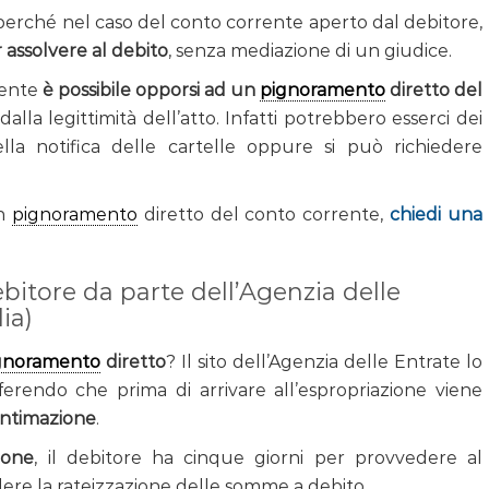
erché nel caso del conto corrente aperto dal debitore,
 assolvere al debito
, senza mediazione di un giudice.
dente
è possibile opporsi ad un
pignoramento
diretto del
la legittimità dell’atto. Infatti potrebbero esserci dei
lla notifica delle cartelle oppure si può richiedere
un
pignoramento
diretto del conto corrente,
chiedi una
bitore da parte dell’Agenzia delle
ia)
gnoramento
diretto
? Il sito dell’Agenzia delle Entrate lo
erendo che prima di arrivare all’espropriazione viene
 intimazione
.
ione
, il debitore ha cinque giorni per provvedere al
ere la rateizzazione delle somme a debito.