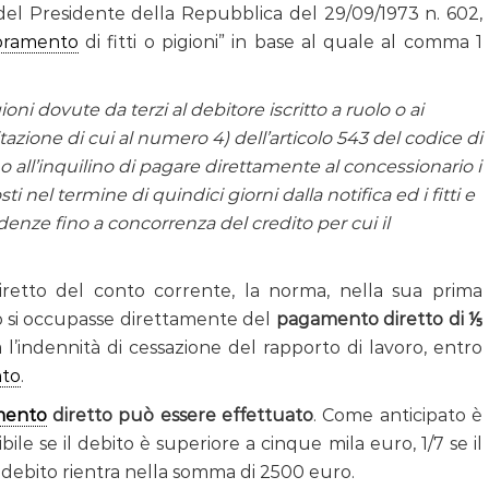
 del Presidente della Repubblica del 29/09/1973 n. 602,
oramento
di fitti o pigioni” in base al quale al comma 1
gioni dovute da terzi al debitore iscritto a ruolo o ai
tazione di cui al numero 4) dell’articolo 543 del codice di
io o all’inquilino di pagare direttamente al concessionario i
sti nel termine di quindici giorni dalla notifica ed i fitti e
adenze fino a concorrenza del credito per cui il
retto del conto corrente, la norma, nella sua prima
ro si occupasse direttamente del
pagamento diretto di ⅕
’indennità di cessazione del rapporto di lavoro, entro
to
.
mento
diretto può essere effettuato
. Come anticipato è
le se il debito è superiore a cinque mila euro, 1/7 se il
il debito rientra nella somma di 2500 euro.