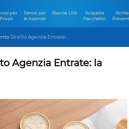
rvizi per
Servizi per
Risorse Utili
Acquista
Richie
Privati
le Aziende
Pacchetto
Prevent
ento
Diretto Agenzia Entrate:...
o Agenzia Entrate: la