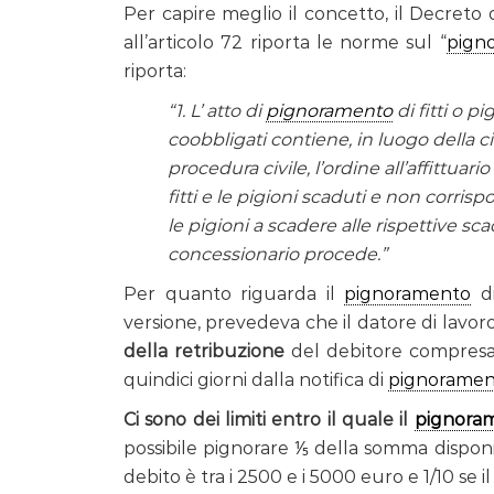
Per capire meglio il concetto, il Decreto
all’articolo 72 riporta le norme sul “
pign
riporta:
“1. L’ atto di
pignoramento
di fitti o pi
coobbligati contiene, in luogo della ci
procedura civile, l’ordine all’affittuar
fitti e le pigioni scaduti e non corrispo
le pigioni a scadere alle rispettive sc
concessionario procede.”
Per quanto riguarda il
pignoramento
di
versione, prevedeva che il datore di lavo
della retribuzione
del debitore compresa l
quindici giorni dalla notifica di
pignoramen
Ci sono dei limiti entro il quale il
pignora
possibile pignorare ⅕ della somma disponibi
debito è tra i 2500 e i 5000 euro e 1/10 se 