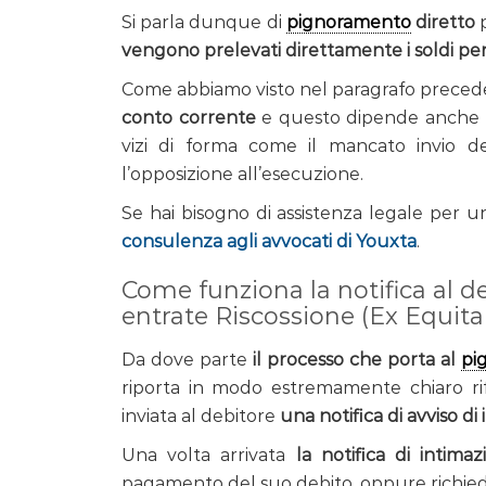
Si parla dunque di
pignoramento
diretto
p
vengono prelevati direttamente i soldi per
Come abbiamo visto nel paragrafo prece
conto corrente
e questo dipende anche dal
vizi di forma come il mancato invio de
l’opposizione all’esecuzione.
Se hai bisogno di assistenza legale per 
consulenza agli avvocati di Youxta
.
Come funziona la notifica al de
entrate Riscossione (Ex Equital
Da dove parte
il processo che porta al
pi
riporta in modo estremamente chiaro rif
inviata al debitore
una notifica di avviso di
Una volta arrivata
la notifica di intimaz
pagamento del suo debito, oppure richied