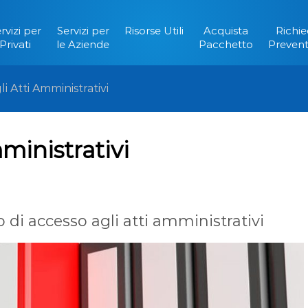
rvizi per
Servizi per
Risorse Utili
Acquista
Richie
Privati
le Aziende
Pacchetto
Prevent
i Atti Amministrativi
ministrativi
o di accesso agli atti amministrativi