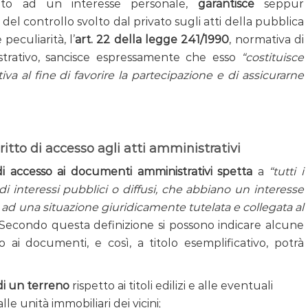
ato ad un interesse personale,
garantisce
seppur
 del controllo svolto dal privato sugli atti della pubblica
peculiarità, l’
art. 22 della legge 241/1990
, normativa di
strativo, sancisce espressamente che esso
“costituisce
iva al fine di favorire la partecipazione e di assicurarne
ritto di accesso agli atti amministrativi
o di accesso ai documenti amministrativi spetta
a
“tutti i
 di interessi pubblici o diffusi, che abbiano un interesse
 ad una situazione giuridicamente tutelata e collegata al
 Secondo questa definizione si possono indicare alcune
o ai documenti, e così, a titolo esemplificativo, potrà
 di un terreno
rispetto ai titoli edilizi e alle eventuali
lle unità immobiliari dei vicini;