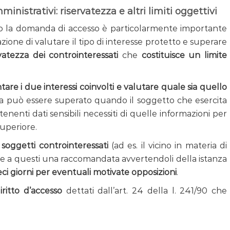
mministrativi: riservatezza e altri limiti oggettivi
no la domanda di accesso è particolarmente importante
one di valutare il tipo di interesse protetto e superare
ervatezza dei controinteressati
che
costituisce un limite
tare i due interessi coinvolti e valutare quale sia quello
tezza può essere superato quando il soggetto che esercita
nenti dati sensibili necessiti di quelle informazioni per
superiore.
 soggetti controinteressati
(ad es. il vicino in materia di
e a questi una raccomandata avvertendoli della istanza
eci giorni per eventuali motivate opposizioni
.
diritto d’accesso
dettati dall’art. 24 della l. 241/90 che