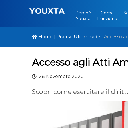
Perché
Come
Se
Youxta
Funziona
Home
|
Risorse Utili
/
Guide
|
Accesso agl
Accesso agli Atti Am
28 Novembre 2020
Scopri come esercitare il diritt