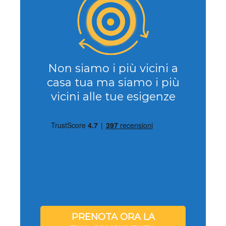
Non siamo i più vicini a
casa tua ma siamo i più
vicini alle tue esigenze
PRENOTA ORA LA