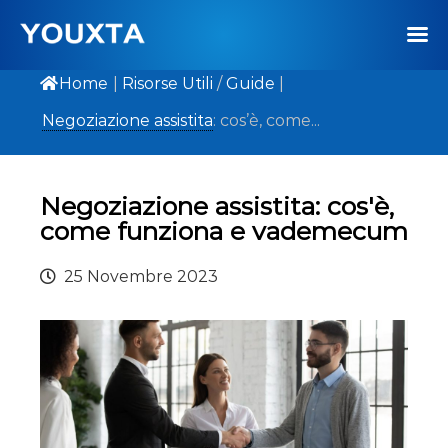
Home
|
Risorse Utili
/
Guide
|
Negoziazione assistita
: cos’è, come...
Negoziazione assistita: cos'è,
come funziona e vademecum
25 Novembre 2023