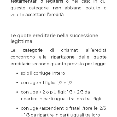
testamentari o legittimi
o nel caso in cui
queste categorie
non
abbiano potuto o
voluto
accettare l’eredità
.
Le quote ereditarie nella successione
legittima
Le
categorie
di chiamati all’eredità
concorrono alla
ripartizione
delle
quote
ereditarie
secondo quanto previsto
per legge
:
solo il coniuge: intero
coniuge + 1 figlio: 1/2 + 1/2
coniuge + 2 o più figli: 1/3 + 2/3 da
ripartire in parti uguali tra loro tra i figli
coniuge +ascendenti o fratelli/sorelle: 2/3
+ 1/3 da ripartire in parti uguali tra loro