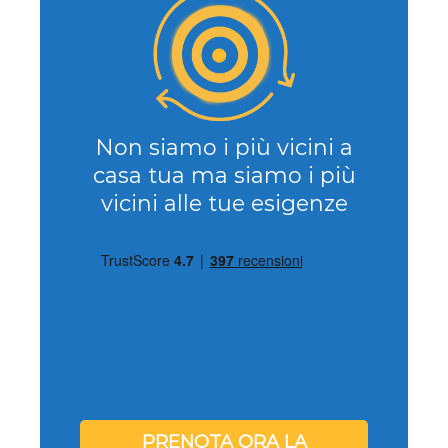
Non siamo i più vicini a
casa tua ma siamo i più
vicini alle tue esigenze
PRENOTA ORA LA