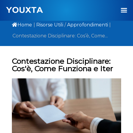
Home
|
Risorse Utili
/
Approfondimenti
|
Contestazione Disciplinare: Cos’è, Come...
Contestazione Disciplinare:
Cos'è, Come Funziona e Iter