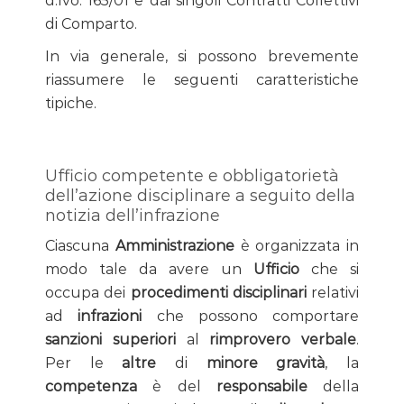
d.lvo. 165/01 e dai singoli Contratti Collettivi
di Comparto.
In via generale, si possono brevemente
riassumere le seguenti caratteristiche
tipiche.
Ufficio competente e obbligatorietà
dell’azione disciplinare a seguito della
notizia dell’infrazione
Ciascuna
Amministrazione
è organizzata in
modo tale da avere un
Ufficio
che si
occupa dei
procedimenti disciplinari
relativi
ad
infrazioni
che possono comportare
sanzioni superiori
al
rimprovero verbale
.
Per le
altre
di
minore gravità
, la
competenza
è del
responsabile
della