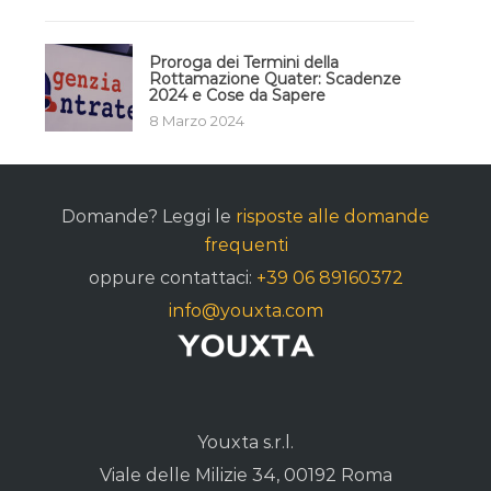
Proroga dei Termini della
Rottamazione Quater: Scadenze
2024 e Cose da Sapere
8 Marzo 2024
Domande? Leggi le
risposte alle domande
frequenti
oppure contattaci:
+39 06 89160372
info@youxta.com
Youxta s.r.l.
Viale delle Milizie 34, 00192 Roma