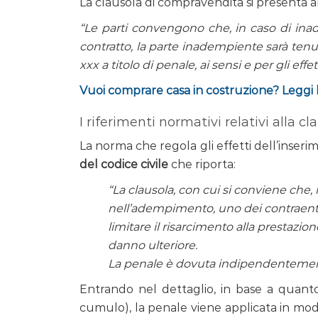
La clausola di compravendita si presenta a
“Le parti convengono che, in caso di ina
contratto, la parte inadempiente sarà tenu
xxx a titolo di penale, ai sensi e per gli effetti
Vuoi comprare casa in costruzione? Leggi 
I riferimenti normativi relativi alla c
La norma che regola gli effetti dell’inserim
del codice civile
che riporta:
“La clausola, con cui si conviene che
nell’adempimento, uno dei contraenti 
limitare il risarcimento alla prestazio
danno ulteriore.
La penale è dovuta indipendentement
Entrando nel dettaglio, in base a quanto 
cumulo), la penale viene applicata in mo