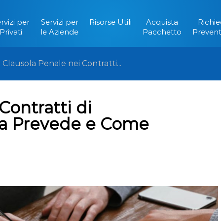
rvizi per
Servizi per
Risorse Utili
Acquista
Richie
Privati
le Aziende
Pacchetto
Prevent
|
Clausola Penale nei Contratti...
Contratti di
sa Prevede e Come