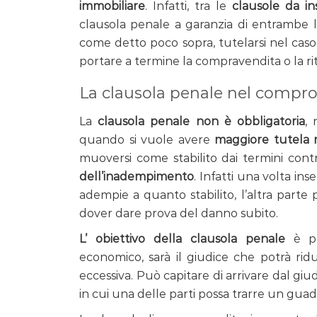
immobiliare
. Infatti, tra le
clausole da i
clausola penale a garanzia di entrambe le
come detto poco sopra, tutelarsi nel caso 
portare a termine la compravendita o la ri
La clausola penale nel compr
La
clausola penale non è obbligatoria
,
quando si vuole avere
maggiore tutela r
muoversi come stabilito dai termini cont
dell’inadempimento
. Infatti una volta inse
adempie a quanto stabilito, l’altra parte
dover dare prova del danno subito.
L’ obiettivo della clausola penale
è pro
economico, sarà il giudice che potrà rid
eccessiva. Può capitare di arrivare dal giud
in cui una delle parti possa trarre un g