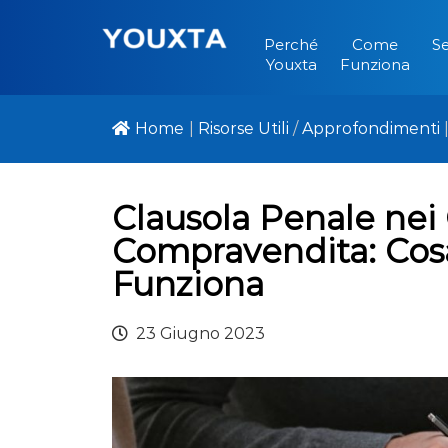
Perché
Come
Se
Youxta
Funziona
Home
|
Risorse Utili
/
Approfondimenti
Clausola Penale nei 
Compravendita: Co
Funziona
23 Giugno 2023