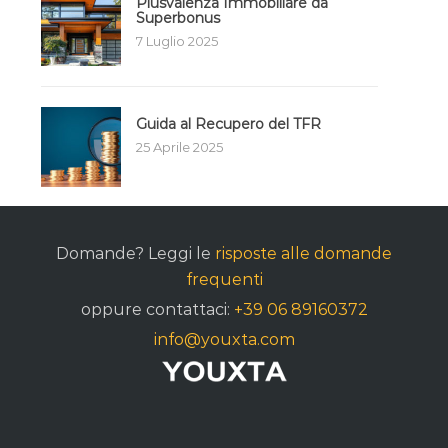
Plusvalenza Immobiliare da
Superbonus
7 Luglio 2025
Guida al Recupero del TFR
25 Aprile 2025
Domande? Leggi le
risposte alle domande
frequenti
oppure contattaci:
+39 06 89160372
info@youxta.com